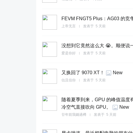
FEVM FNGT5 Plus：AG03 的
上帝无言
发表于
5 天前
|
没想到它竟然这么大 😭。顺便
爱是你好
发表于
5 天前
|
又换回了 9070 XT！
New
估且信你
发表于
5 天前
|
随着夏季到来，GPU 的峰值温
冷空气直接吹向 GPU。
New
廿年前我鋤過樽
发表于
5 天前
|