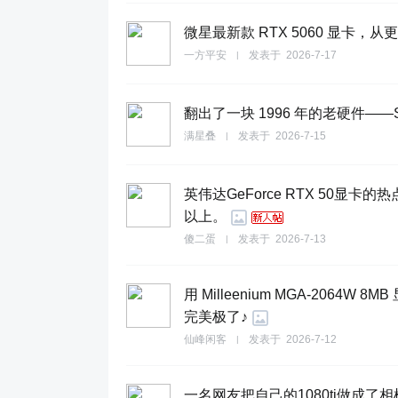
微星最新款 RTX 5060 显卡，从更大的
一方平安
发表于
2026-7-17
|
翻出了一块 1996 年的老硬件——S3 
满星叠
发表于
2026-7-15
|
英伟达GeForce RTX 50
以上。
傻二蛋
发表于
2026-7-13
|
用 Milleenium MGA-2064W 
完美极了♪
仙峰闲客
发表于
2026-7-12
|
一名网友把自己的1080ti做成