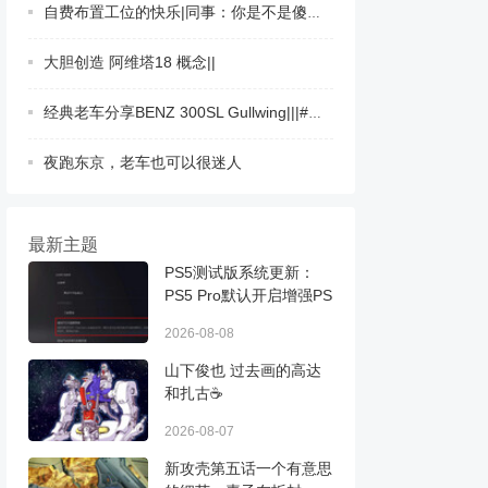
自费布置工位的快乐|同事：你是不是傻呀？
大胆创造 阿维塔18 概念||
经典老车分享BENZ 300SL Gullwing|||#老爷车
夜跑东京，老车也可以很迷人 ​​​
最新主题
PS5测试版系统更新：
PS5 Pro默认开启增强PS
2026-08-08
山下俊也 过去画的高达
和扎古☕️ ​​​
2026-08-07
新攻壳第五话一个有意思