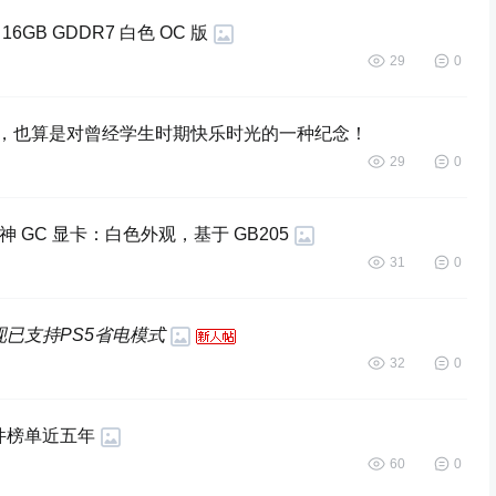
80 16GB GDDR7 白色 OC 版
29
0
裱起来，也算是对曾经学生时期快乐时光的一种纪念！
29
0
地之神 GC 显卡：白色外观，基于 GB205
31
0
》现已支持PS5省电模式
32
0
硬件榜单近五年
60
0