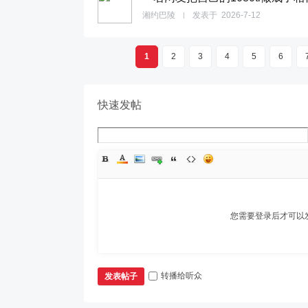
湘约巴陵
发表于
2026-7-12
|
1
2
3
4
5
6
快速发帖
您需要登录后才可以
转播给听众
发表帖子