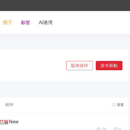
圈子
标签
AI港湾
版块操作
发布新帖
精华
新窗
New
24
0