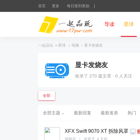
首页
更多
每日签到奖励
|
导读
星球
»
›
›
一起品玩
星球
电脑
显卡发烧友
显卡发烧友
收录了 270 篇文章 · 0 人关注
全部
全部主题
最新回复
最新发表
热门
XFX Swift 9070 XT 拆除风罩
墙薇花
发表于
4 天前
|