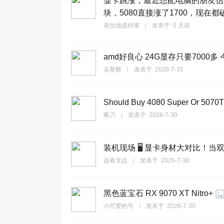
显卡跳涨，最近想配电脑的朋友估计
块，5080直接涨了1700，现在
布拉德皮特厚
发表于
5 天前
|
amd好良心 24G显存只要7000多 今天
吴斯辉
发表于
2026-7-31
|
Should Buy 4080 Super Or 5070T
断刀
发表于
2026-7-30
|
装机现场 🖥️ 显卡身材大对比！
远看无边
发表于
2026-7-30
|
黑色蓝宝石 RX 9070 XT Nitro+
小可爱的号
发表于
2026-7-30
|