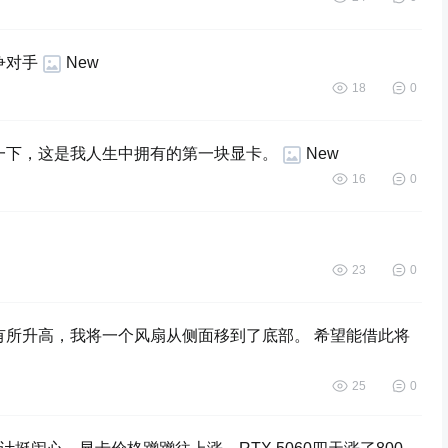
竞争对手
New
18
0
说一下，这是我人生中拥有的第一块显卡。
New
16
0
23
0
度有所升高，我将一个风扇从侧面移到了底部。 希望能借此将
25
0