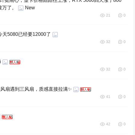
挺闹心，显卡价格蹭蹭往上涨，RTX 5060四天涨了800
都破万了。
New
21
0
5080已经要12000了 ​​​
32
0
i
32
0
当双风扇遇到三风扇，质感直接拉满✨
41
0
42
0