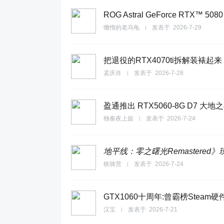
ROG Astral GeForce RTX™ 50
懒惰的老乌龟
发表于
2026-7-29
|
把退役的RTX4070ti拆解装
孟庆肖
发表于
2026-7-28
|
盈通推出 RTX5060-8G D7 大
独奏夜上旋
发表于
2026-7-24
|
地平线：零之曙光Remastered
铁骑营
发表于
2026-7-24
|
GTX1060十周年:曾霸榜Steam
汉宝
发表于
2026-7-21
|