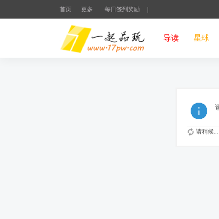
首页
更多
每日签到奖励
|
导读
星球
请稍候...