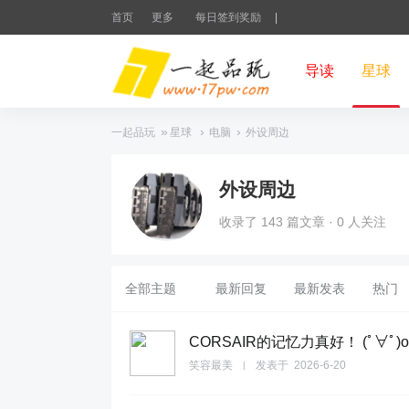
首页
更多
每日签到奖励
|
导读
星球
»
›
›
一起品玩
星球
电脑
外设周边
外设周边
收录了 143 篇文章 · 0 人关注
全部主题
最新回复
最新发表
热门
CORSAIR的记忆力真好！ (ﾟ∀ﾟ)o
笑容最美
发表于
2026-6-20
|