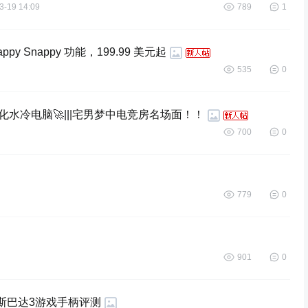
3-19 14:09
789
1
ppy Snappy 功能，199.99 美元起
535
0
制化水冷电脑🚀|||宅男梦中电竞房名场面！！
700
0
779
0
901
0
斯巴达3游戏手柄评测