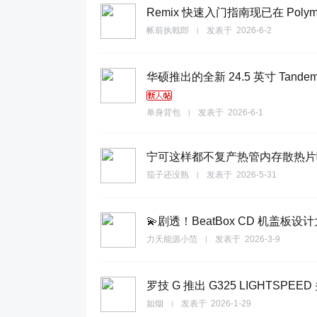
Remix 快速入门指南现已在 Polym
帐前执戟郎
发表于
2026-6-2
|
华硕推出的全新 24.5 英寸 Ta
单身背包
发表于
2026-6-1
|
宁可这样都不复产热管内存散热片吗，
茄子还没熟
发表于
2026-5-31
|
💫剧透！BeatBox CD 机盖板设
力天能源小范
发表于
2026-3-9
|
罗技 G 推出 G325 LIGHTSPE
如烟
发表于
2026-1-29
|