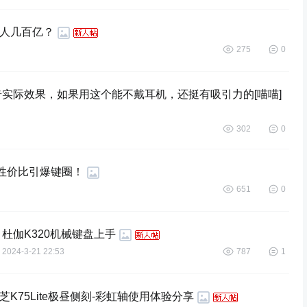
人几百亿？
275
0
实际效果，如果用这个能不戴耳机，还挺有吸引力的[喵喵] ​
302
0
元性价比引爆键圈！
651
0
杜伽K320机械键盘上手
2024-3-21 22:53
787
1
75Lite极昼侧刻-彩虹轴使用体验分享