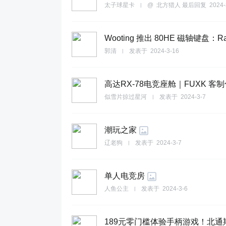
太子球星卡
@
北方猎人
最后回复
2024-
|
Wooting 推出 80HE 磁轴键盘：Ra
郭清
发表于
2024-3-16
|
高达RX-78电竞座舱｜FUXK 客
似雪片掠过星河
发表于
2024-3-7
|
潮玩之家
辽老狗
发表于
2024-3-7
|
单人电竞房
人鱼公主
发表于
2024-3-6
|
189元零门槛体验手柄游戏！北通