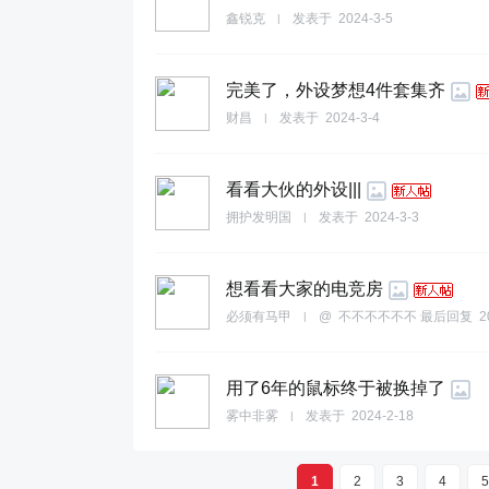
鑫锐克
发表于
2024-3-5
|
完美了，外设梦想4件套集齐
财昌
发表于
2024-3-4
|
看看大伙的外设|||
拥护发明国
发表于
2024-3-3
|
想看看大家的电竞房
必须有马甲
@
不不不不不不
最后回复
2
|
用了6年的鼠标终于被换掉了
雾中非雾
发表于
2024-2-18
|
1
2
3
4
5