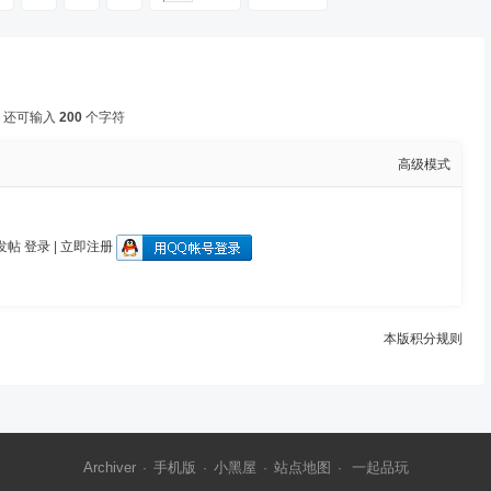
还可输入
200
个字符
高级模式
发帖
登录
|
立即注册
本版积分规则
Archiver
手机版
小黑屋
站点地图
一起品玩
·
·
·
·