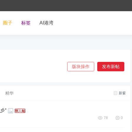
圈子
标签
AI港湾
版块操作
发布新帖
精华
新窗
彡°
78
0