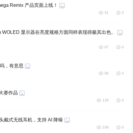
ega Remix 产品页面上线！
91
0
ndem WOLED 显示器在亮度规格方面同样表现得极其出色。
87
0
有意思 ​​​
86
0
计大赛作品
139
0
ED 头戴式无线耳机，支持 AI 降噪
198
0