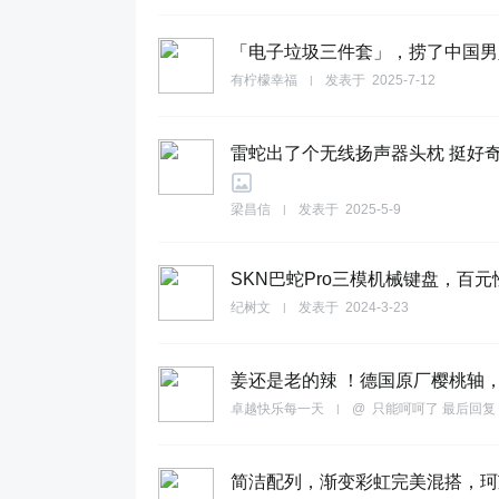
「电子垃圾三件套」，捞了中国男
有柠檬幸福
发表于
2025-7-12
|
雷蛇出了个无线扬声器头枕 挺好奇
梁昌信
发表于
2025-5-9
|
SKN巴蛇Pro三模机械键盘，百
纪树文
发表于
2024-3-23
|
姜还是老的辣 ！德国原厂樱桃轴，
卓越快乐每一天
@
只能呵呵了
最后回复
|
简洁配列，渐变彩虹完美混搭，珂芝K