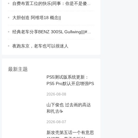
自费布置工位的快乐|同事：你是不是傻呀？
大胆创造 阿维塔18 概念||
经典老车分享BENZ 300SL Gullwing|||#老爷车
夜跑东京，老车也可以很迷人 ​​​
最新主题
PS5测试版系统更新：
PS5 Pro默认开启增强PS
2026-08-08
山下俊也 过去画的高达
和扎古☕️ ​​​
2026-08-07
新攻壳第五话一个有意思