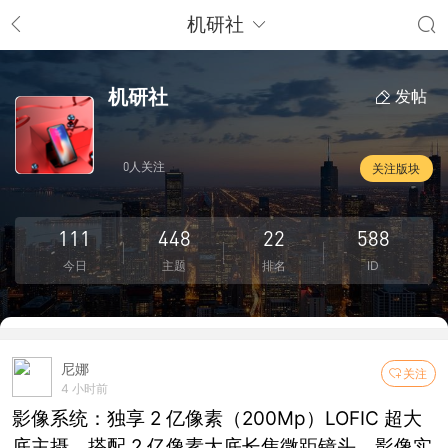
机研社
机研社
发帖
0人关注
关注版块
111
448
22
588
今日
主题
排名
ID
尼娜
关注
4 小时前
影像系统：独享 2 亿像素（200Mp）LOFIC 超大
底主摄，搭配 2 亿像素大底长焦微距镜头，影像实