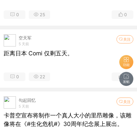
0
25
0
空天军
关注
5 天前
距离日本 Comi 仅剩五天。
功能
0
22
0
发帖
勾起回忆
关注
5 天前
卡普空宣布将制作一个真人大小的里昂雕像，该雕
像将在《#生化危机#》30周年纪念展上展出。 ​​​