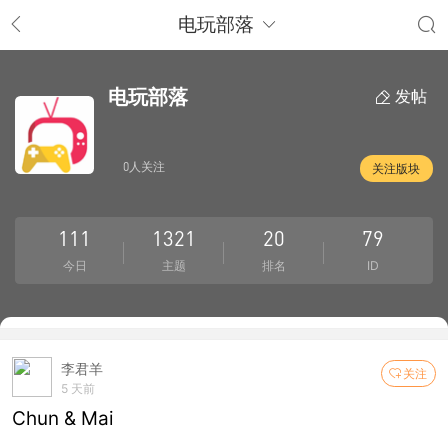
电玩部落
电玩部落
发帖
0人关注
关注版块
111
1321
20
79
今日
主题
排名
ID
李君羊
关注
5 天前
Chun & Mai