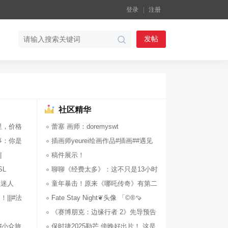
登录
注册
发帖
社区精华
里，价格
蕾塞 画师：doremyswt ​​​
事：你是
插画师yeurei绘画作品#插画##遇见
|
艺术# ​
稿件展示！
SL
聊聊《经费太多》：这不只是13小时
 ​​​
的视觉盛
童年暴击！原来《哪吒传奇》有第二
||#法
部企划
Fate Stay Night❦头像 「©️®️🍠
TianZ
《赛博朋克：边缘行者 2》先导预告
||#小众旅
公开，本
保时捷2025勒芒 傍晚好出片！ 这是