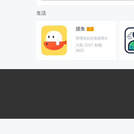
生活
摸鱼
7
管理员后台添加简介
主题: 2327
,
帖数:
3852