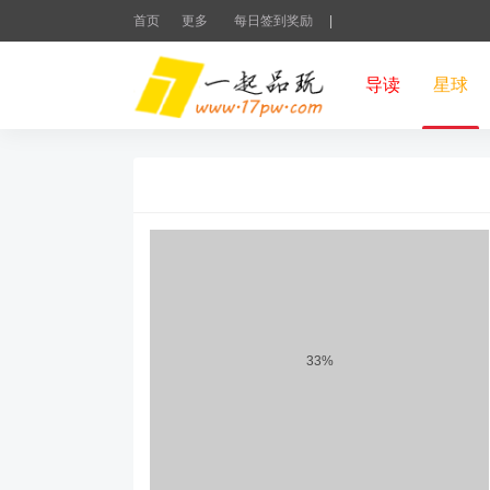
首页
更多
每日签到奖励
|
导读
星球
33%