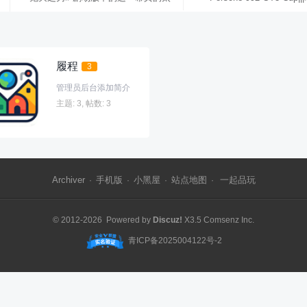
震撼了
行地
履程
3
管理员后台添加简介
主题: 3
,
帖数: 3
Archiver
手机版
小黑屋
站点地图
一起品玩
·
·
·
·
© 2012-2026 Powered by
Discuz!
X3.5
Comsenz Inc.
青ICP备2025004122号-2